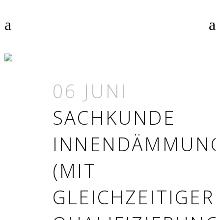
LEHMBAU TAG
06 JUNI
SACHKUNDE
INNENDÄMMUN
(MIT
GLEICHZEITIGER