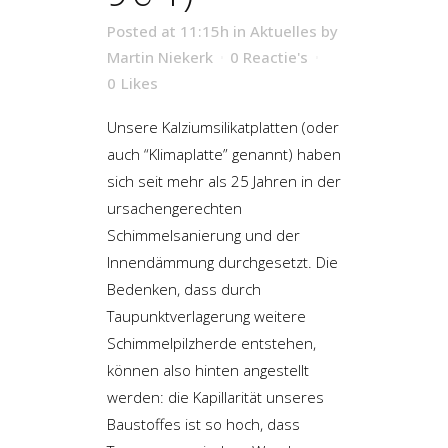
Posted at 11:15h
in
Aktuelles
by
Martin Niekerk
0 Reactie's
0
Likes
Unsere Kalziumsilikatplatten (oder
auch “Klimaplatte” genannt) haben
sich seit mehr als 25 Jahren in der
ursachengerechten
Schimmelsanierung und der
Innendämmung durchgesetzt. Die
Bedenken, dass durch
Taupunktverlagerung weitere
Schimmelpilzherde entstehen,
können also hinten angestellt
werden: die Kapillarität unseres
Baustoffes ist so hoch, dass