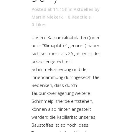
Posted at 11:15h
in
Aktuelles
by
Martin Niekerk
0 Reactie's
0
Likes
Unsere Kalziumsilikatplatten (oder
auch “Klimaplatte” genannt) haben
sich seit mehr als 25 Jahren in der
ursachengerechten
Schimmelsanierung und der
Innendämmung durchgesetzt. Die
Bedenken, dass durch
Taupunktverlagerung weitere
Schimmelpilzherde entstehen,
können also hinten angestellt
werden: die Kapillarität unseres
Baustoffes ist so hoch, dass