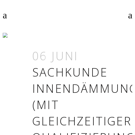
GUTEX THERMOROOM
TAG
06 JUNI
SACHKUNDE
INNENDÄMMUN
(MIT
GLEICHZEITIGER